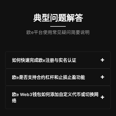
典型问题解答
欧e平台使用常见疑问简要说明
如何快速完成欧e注册与实名认证
进入“注册”页面，输入手机号或邮箱→设置密码→
欧e是否支持合约杠杆和止损止盈功能
完成短信/邮箱验证→上传身份证正反面+人脸活体
识别→审核通常在2分钟内完成，通过后即可交
支持！欧e合约产品涵盖BTC/ETH等主流币种永续
欧e Web3钱包如何添加自定义代币或切换网
易。
合约，最高125倍杠杆，提供触发式止损止盈、跟
络
踪止盈、冰山委托等多种高级订单类型，所有功能
在App与网页端完全一致。