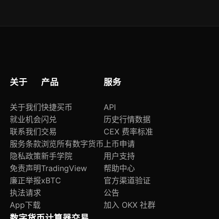
打开「钱包」→点击右上角「+」→选择「添加代
币」可手动输入合约地址；点击网络名称（如
Ethereum）可快速切换至BSC、Polygon、
Arbitrum等15+条主流公链，支持一键导入链参
数。
关于
产品
服务
关于我们
快捷买币
API
就业机会
闪兑
历史行情数据
联系我们
交易
CEX 费率标准
服务条款
浏览所有数字货币
上币申请
隐私政策
新手学院
用户支持
免责声明
TradingView
帮助中心
廉正举报
xBTC
官方渠道验证
执法请求
公告
App下载
加入 OKX 社群
数字货币计算器
交易